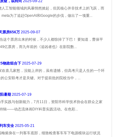
数据质疑，或转向
2025-09-22
围绕人工智能领域的风暴悄然掀起，但其核心并非技术上的飞跃，而
ta为了追赶OpenAI和Google的步伐，做出了一项重...
天票房656万
2025-09-07
” 当这个票房出来的时候，不少人都惊掉了下巴！ 要知道，曹保平
49亿票房，而九年前的《追凶者也》在影院数...
25物政组合下
2025-07-29
几家欢喜几家愁，没能上岸的，虽有遗憾，但高考只是人生的一个环
的公安联考才是关键。对于提前批的院校当中，...
资阳暑期
2025-07-19
手实践与创新能力，7月11日，资阳市科学技术协会在群众之家
辑——动态流体画DIY科普实践活动。在色彩...
护列车安全
2025-05-21
园梅俯身在一列客车底部，细致检查客车车下电源模块运行状况