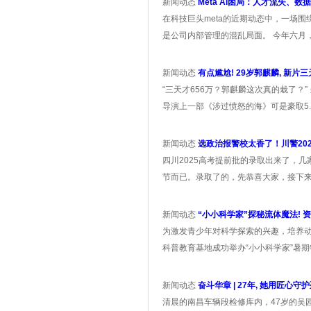
新闻动态
Meta AI困局：人才流失、
在科技巨头meta的近期动态中，一场
是公司内部管理的混乱局面。 今年六月，me
新闻动态
有点尴尬! 29岁郭麒麟, 新片三
“三天才656万？郭麒麟这次真的栽了？
导演上一部《涉过愤怒的海》可是豪取5.
新闻动态
选政治报警校太香了！川警20
四川2025高考提前批的录取出来了，
节而已。录取了的，先恭喜大家，接下来
新闻动态
“小小科学家”探秘流体魔法! 
为激发青少年对科学探索的兴趣，培养动
科普教育基地成功举办“小小科学家”暑期特
新闻动态
奋斗华章 | 27年, 她用匠心守
清晨的南昌车辆段检修库内，47岁的吴