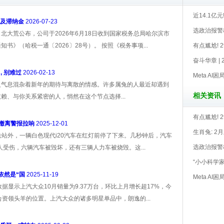
近14.1亿
款及滞纳金
2026-07-23
选政治报警
，北大荒公布，公司于2026年6月18日收到国家税务总局哈尔滨市
》（哈税一通〔2026〕28号）。 按照《税务事项...
有点尴尬! 
奋斗华章 |
, 别难过
2026-02-13
Meta A
火气息混杂着新年的期待与离散的情感。许多属兔的人最近却遇到
相关资讯
赖、与你关系紧密的人，悄然在这个节点选择...
有点尴尬! 
资撤离警报拉响
2025-12-01
生肖兔: 2月
地铁站外，一辆白色现代i20汽车在红灯前停了下来。几秒钟后，汽车
选政治报警
人受伤，六辆汽车被毁坏，还有三辆人力车被烧毁。这...
“小小科学家
依然是“国
2025-11-19
Meta A
据显示上汽大众10月销量为9.37万台，环比上月增长超17%，今
持合资领头羊的位置。上汽大众的诸多明星单品中，朗逸的...