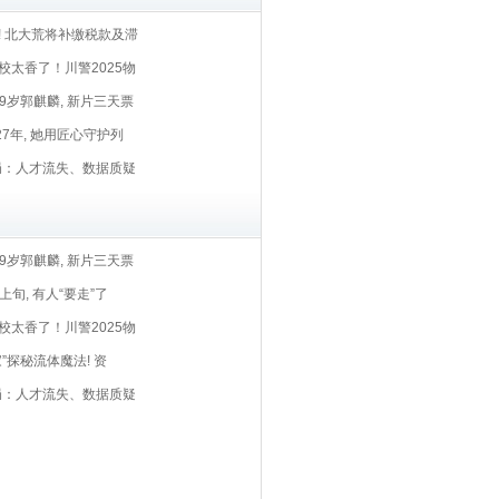
元! 北大荒将补缴税款及滞
校太香了！川警2025物
29岁郭麒麟, 新片三天票
 27年, 她用匠心守护列
I困局：人才流失、数据质疑
29岁郭麒麟, 新片三天票
上旬, 有人“要走”了
校太香了！川警2025物
”探秘流体魔法! 资
I困局：人才流失、数据质疑