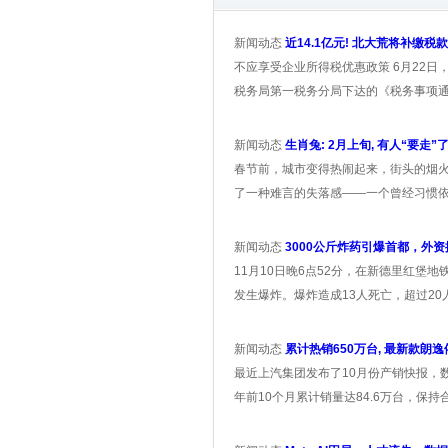
新闻动态
近14.1亿元! 北大荒将补缴税
不应享受企业所得税优惠政策 6月22日
税务局第一税务分局下达的《税务事项通知书
新闻动态
生肖兔: 2月上旬, 有人“要走”了
春节前，城市变得热闹起来，街头的烟
了一种难言的失落感——一个曾经习惯依
新闻动态
3000公斤炸药引爆首都，外
11月10日晚6点52分，在新德里红堡
发生爆炸。爆炸造成13人死亡，超过20
新闻动态
累计热销650万台, 最新款朗逸
最近上汽集团发布了10月份产销快报，数
年前10个月累计销量达84.6万台，保